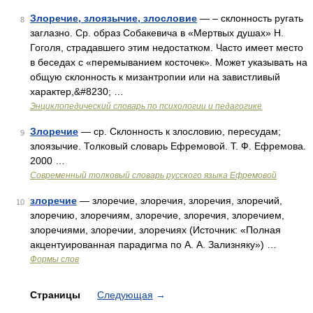
Злоречие, злоязычие, злословие
— – склонность ругать
8
заглазно. Ср. образ Собакевича в «Мертвых душах» Н.
Гоголя, страдавшего этим недостатком. Часто имеет место
в беседах с «перемыванием косточек». Может указывать на
общую склонность к мизантропии или на завистливый
характер,&#8230; …
Энциклопедический словарь по психологии и педагогике
Злоречие
— ср. Склонность к злословию, пересудам;
9
злоязычие. Толковый словарь Ефремовой. Т. Ф. Ефремова.
2000 …
Современный толковый словарь русского языка Ефремовой
злоречие
— злоречие, злоречия, злоречия, злоречий,
10
злоречию, злоречиям, злоречие, злоречия, злоречием,
злоречиями, злоречии, злоречиях (Источник: «Полная
акцентуированная парадигма по А. А. Зализняку») …
Формы слов
Страницы
Следующая
→