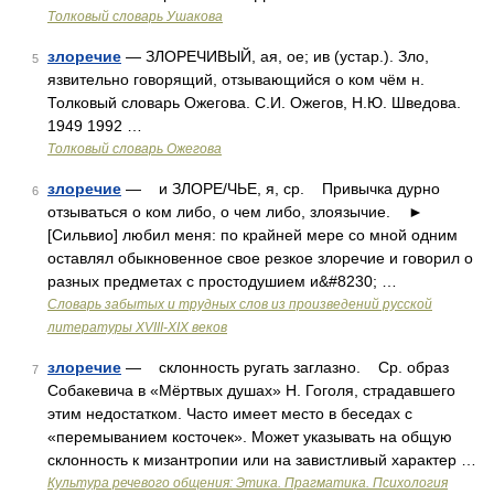
Толковый словарь Ушакова
злоречие
— ЗЛОРЕЧИВЫЙ, ая, ое; ив (устар.). Зло,
5
язвительно говорящий, отзывающийся о ком чём н.
Толковый словарь Ожегова. С.И. Ожегов, Н.Ю. Шведова.
1949 1992 …
Толковый словарь Ожегова
злоречие
— и ЗЛОРЕ/ЧЬЕ, я, ср. Привычка дурно
6
отзываться о ком либо, о чем либо, злоязычие. ►
[Сильвио] любил меня: по крайней мере со мной одним
оставлял обыкновенное свое резкое злоречие и говорил о
разных предметах с простодушием и&#8230; …
Словарь забытых и трудных слов из произведений русской
литературы ХVIII-ХIХ веков
злоречие
— склонность ругать заглазно. Ср. образ
7
Собакевича в «Мёртвых душах» Н. Гоголя, страдавшего
этим недостатком. Часто имеет место в беседах с
«перемыванием косточек». Может указывать на общую
склонность к мизантропии или на завистливый характер …
Культура речевого общения: Этика. Прагматика. Психология