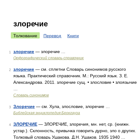
злоречие
Толкование
Перевод
Книги
злоречие
— злоречие …
1
Орфографический словарь-справочник
злоречие
— см. сплетни Словарь синонимов русского
2
языка. Практический справочник. М.: Русский язык. З. Е.
Александрова. 2011. злоречие сущ. • злословие • злоязычие
…
Словарь синонимов
Злоречие
— см. Хула, злословие, злоречие …
3
Библейская энциклопедия Брокгауза
ЗЛОРЕЧИЕ
— ЗЛОРЕЧИЕ, злоречия, мн. нет, ср. (книжн.
4
устар.). Склонность, привычка говорить дурно, зло о других.
Толковый словарь Ушакова. Д.Н. Ушаков. 1935 1940 …